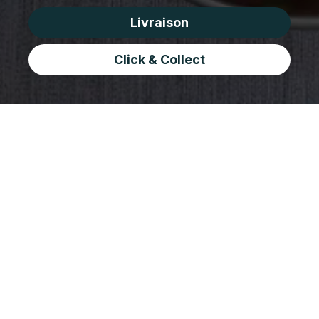
Livraison
Click & Collect
À propos de Madras
Café
A wide variety of Indian curries, Rice and 
Breads